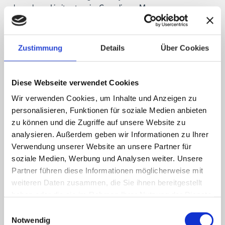
komplexes Limitsystem im Compliance Manager von
SimCorp Dimension deutlich effizienter umsetzen. Das
Ergebnis: optimierte Prozesse, hohe Qualität und erhebliche
Einsparungen. Besonders geschätzt haben wir die
Zustimmung
Details
Über Cookies
partnerschaftliche Zusammenarbeit, die geprägt war von
offener Kommunikation und einer lösungsorientierten
Herangehensweise. Besonders beeindruckt haben uns die
Diese Webseite verwendet Cookies
Zuverlässigkeit, fachliche Expertise und das pragmatische
Wir verwenden Cookies, um Inhalte und Anzeigen zu
Projektvorgehen des gesamten Teams. Preyer ist für uns ein
personalisieren, Funktionen für soziale Medien anbieten
verlässlicher Partner, mit dem wir jederzeit wieder
zu können und die Zugriffe auf unsere Website zu
zusammenarbeiten würden.
analysieren. Außerdem geben wir Informationen zu Ihrer
Verwendung unserer Website an unsere Partner für
Juliane Rath
soziale Medien, Werbung und Analysen weiter. Unsere
Projektleiterin Migration OSP-SCD, Kreissparkasse Köln
Partner führen diese Informationen möglicherweise mit
weiteren Daten zusammen, die Sie ihnen bereitgestellt
haben oder die sie im Rahmen Ihrer Nutzung der Dienste
gesammelt haben.
Einwilligungsauswahl
Notwendig