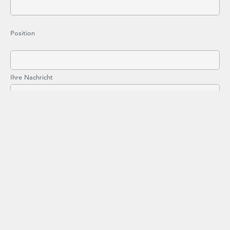
Position
Ihre Nachricht
Ich stimme zu, dass meine Angaben und Daten zur Beantwortung
meiner Anfrage gemäß der Datenschutzerklärung verarbeitet
werden. Meine Einwilligung kann ich jederzeit zukünftig per E-
Mail an
datenschutz@preyer.de
widerrufen.