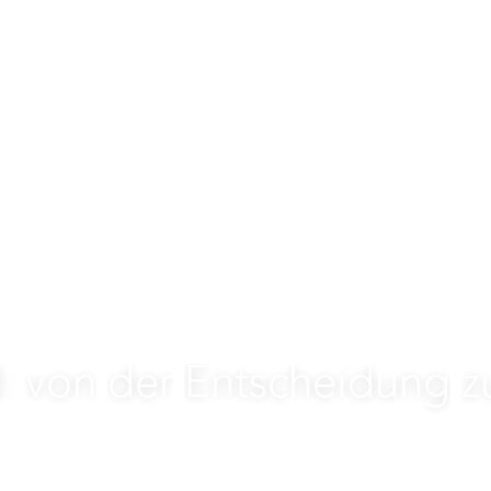
:
von
der
Entscheidung
z